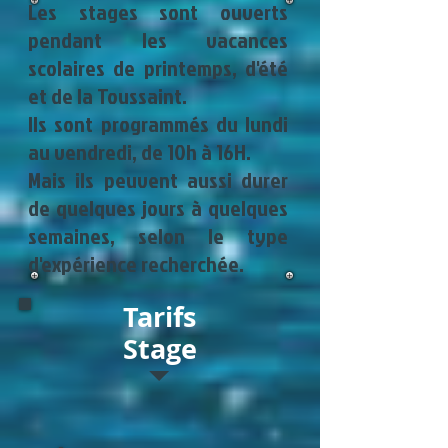
Les stages sont ouverts
pendant les vacances
scolaires de printemps, d'été
et de la Toussaint.
Ils sont programmés du lundi
au vendredi, de 10h à 16H.
Mais ils peuvent aussi durer
de quelques jours à quelques
semaines, selon le type
d'expérience recherchée.
Tarifs
Stage