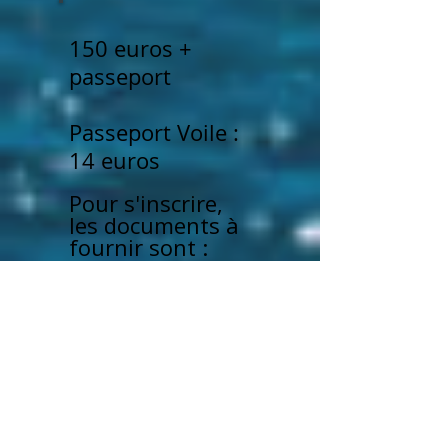
150 euros +
passeport
Passeport Voile :
14 euros
Pour s'inscrire,
les documents à
fournir sont :
- un test
d'aptitude aux
activités
nautiques
Ecrivez nous pour
réserver !