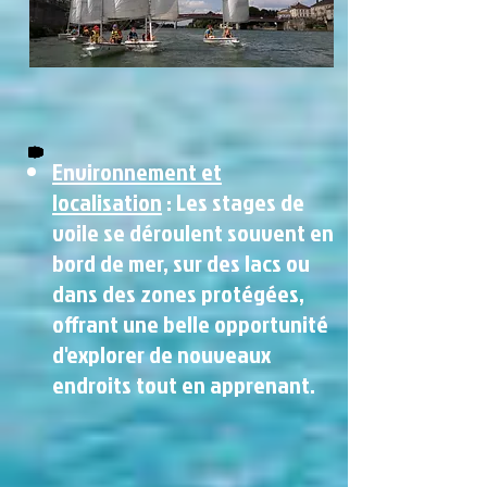
Environnement et
localisation
: Les stages de
voile se déroulent souvent en
bord de mer, sur des lacs ou
dans des zones protégées,
offrant une belle opportunité
d'explorer de nouveaux
endroits tout en apprenant.