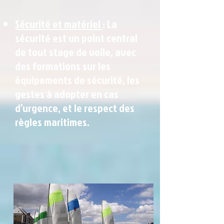
Sécurité et matériel
: La
sécurité est un point central
de tout stage de voile, avec
des formations sur les
équipements de sécurité, les
gestes à adopter en cas
d’urgence, et le respect des
règles maritimes.