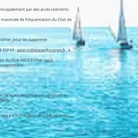
incipalement par des accès restreints
e maximale de fréquentation du Club de
difier, pour les supprimer.
CE ESPAR :
asce-voileespar@orange.fr
, à
act du Club ASCE ESPAR :
asce-
consentement.
s de toute modification significative
ESPAR.
es est le Président du Club de voile