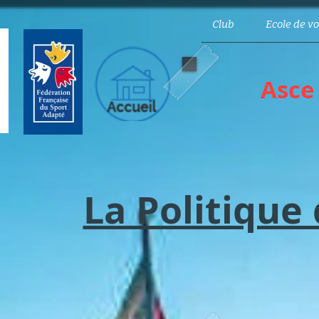
Club
Ecole de vo
Asce
La Politique