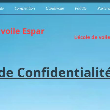
ile
Compétition
Handivoile
Paddle
Partena
 voile Espar
L'école de voil
 de Confidentiali