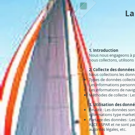
La
1. Introduction
Nous nous engageons à pro
nous collectons, utilison
2. Collecte des données
Nous collections les donn
Types de données collect
Les informations personne
Les informations de naviga
Méthodes de collecte : Le
3. Utilisation des donn
Finalité : Les données son
informations type marketi
Partage des données : Les
ASCE ESPAR et ne sont par
autorités légales, etc.