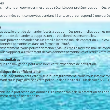
ées
us mettons en œuvre des mesures de sécurité pour protéger vos données, pr
Les données sont conservées pendant 15 ans, ce qui correspond à une duré
s
ous avez le droit de demander l’accès à vos données personnelles pour les mo
ez le droit de demander la suppression de vos données personnelles.
 vous pouvez demander, via un email à l’adresse mail de contact du Club AS
 données personnelles dans un format structuré.
consentement : vous pouvez demander, via un email à l’adresse mail de cont
vous s'opposer au traitement de vos données personnelles et retirer votre 
es similaires
tiques de navigation pour améliorer votre expérience de navigation.
olitique de confidentialité
ique de navigation peut être mise à jour régulièrement. Nous vous informeron
atif sur la page dédiée à cette politique dans le site du Club de voile ASCE 
e de la protection des données : Le responsable de la protection des donné
lement désigné par ses soins.