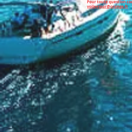
Pour toute question con
voileespar@orange.fr