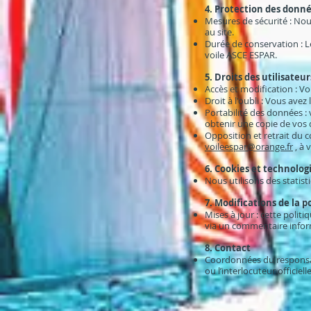
4. Protection des donn
Mesures de sécurité : No
au site.
Durée de conservation : 
voile ASCE ESPAR.
5. Droits des utilisateur
Accès et modification : V
Droit à l'oubli : Vous av
Portabilité des données :
obtenir une copie de vos
Opposition et retrait du 
voileespar@orange.fr
, à 
6. Cookies et technologi
Nous utilisons des statis
7. Modifications de la p
Mises à jour : cette polit
via un commentaire inform
8. Contact
Coordonnées du responsabl
ou l’interlocuteur officiel