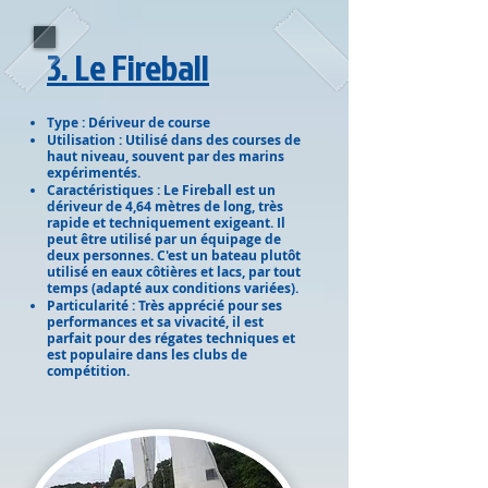
3. Le Fireball
Type : Dériveur de course
Utilisation : Utilisé dans des courses de
haut niveau, souvent par des marins
expérimentés.
Caractéristiques : Le Fireball est un
dériveur de 4,64 mètres de long, très
rapide et techniquement exigeant. Il
peut être utilisé par un équipage de
deux personnes. C'est un bateau plutôt
utilisé en eaux côtières et lacs, par tout
temps (adapté aux conditions variées).
Particularité : Très apprécié pour ses
performances et sa vivacité, il est
parfait pour des régates techniques et
est populaire dans les clubs de
compétition.