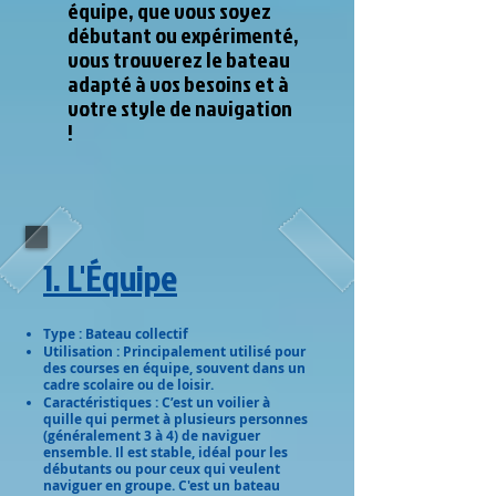
équipe, que vous soyez
débutant ou expérimenté,
vous trouverez le bateau
adapté à vos besoins et à
votre style de navigation
!
1. L'Équipe
Type : Bateau collectif
Utilisation : Principalement utilisé pour
des courses en équipe, souvent dans un
cadre scolaire ou de loisir.
Caractéristiques : C’est un voilier à
quille qui permet à plusieurs personnes
(généralement 3 à 4) de naviguer
ensemble. Il est stable, idéal pour les
débutants ou pour ceux qui veulent
naviguer en groupe. C'est un bateau