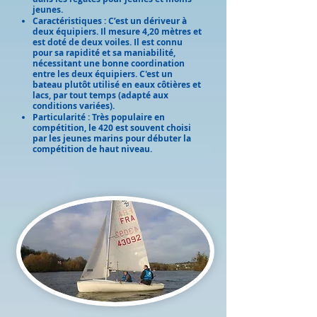
jeunes.
Caractéristiques : C’est un dériveur à
deux équipiers. Il mesure 4,20 mètres et
est doté de deux voiles. Il est connu
pour sa rapidité et sa maniabilité,
nécessitant une bonne coordination
entre les deux équipiers. C'est un
bateau plutôt utilisé en eaux côtières et
lacs, par tout temps (adapté aux
conditions variées).
Particularité : Très populaire en
compétition, le 420 est souvent choisi
par les jeunes marins pour débuter la
compétition de haut niveau.