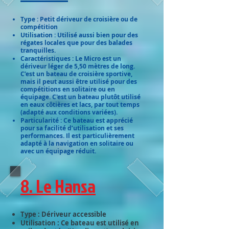
Type : Petit dériveur de croisière ou de
compétition
Utilisation : Utilisé aussi bien pour des
régates locales que pour des balades
tranquilles.
Caractéristiques : Le Micro est un
dériveur léger de 5,50 mètres de long.
C’est un bateau de croisière sportive,
mais il peut aussi être utilisé pour des
compétitions en solitaire ou en
équipage. C'est un bateau plutôt utilisé
en eaux côtières et lacs, par tout temps
(adapté aux conditions variées).
Particularité : Ce bateau est apprécié
pour sa facilité d’utilisation et ses
performances. Il est particulièrement
adapté à la navigation en solitaire ou
avec un équipage réduit.
8. Le Hansa
Type : Dériveur accessible
Utilisation : Ce bateau est utilisé en