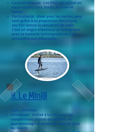
Caractéristiques : Cet Efoil est utilisé en
eaux calmes (lacs, bords de rives et
baies).
Particularité : Idéal pour les sorties sans
vent grâce à sa propulsion électrique,
son foil donne la sensation de voler.
C'est un engin silencieux et écologique
avec sa batterie rechargeable et il est
accessible aux débutants.
9. Le Miniji
Type : Dériveur
Utilisation : Utilisé à la fois pour les
compétitions jeunes ou adultes, en
apprentissage en école de voile ou pour
les loisirs