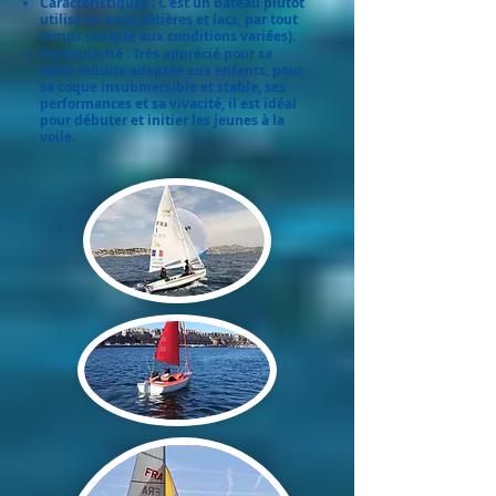
Caractéristiques : C'est un bateau plutôt
utilisé en eaux côtières et lacs, par tout
temps (adapté aux conditions variées).
Particularité : Très apprécié pour sa
taille réduite adaptée aux enfants, pour
sa coque insubmersible et stable, ses
performances et sa vivacité, il est idéal
pour débuter et initier les jeunes à la
voile.