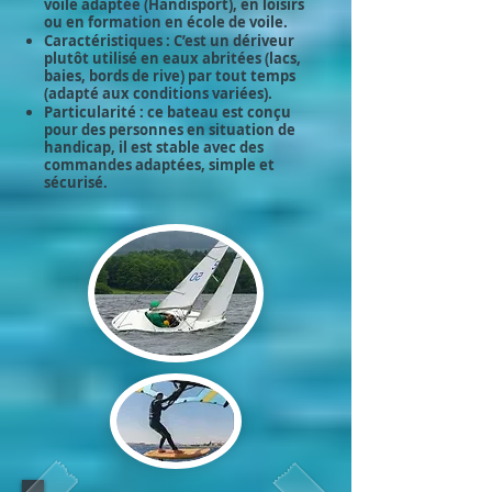
voile adaptée (Handisport), en loisirs
ou en formation en école de voile.
Caractéristiques : C’est un dériveur
plutôt utilisé en eaux abritées (lacs,
baies, bords de rive) par tout temps
(adapté aux conditions variées).
Particularité : ce bateau est conçu
pour des personnes en situation de
handicap, il est stable avec des
commandes adaptées, simple et
sécurisé.