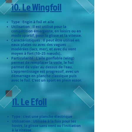
10. Le Wingfoil
Type : Engin à foil et aile
Utilisation : Il est utilisé pour la
compétition émergente, en loisirs ou en
mode sportif, pour la glisse et la vitesse.
Caractéristiques : Il peut être utilisé en
eaux plates ou avec des vagues
modérées (lacs, mer), et avec du vent
moyen à fort (10–25 nœuds)..
Particularité : L'aile gonflable (wing)
permet de remplacer la voile, le foil
permet de voler au dessus de l'eau.
L'apprentissage est progressif, avec un
démarrage en planche classique puis
avec le foil. C'est un sport en plein essor.
​11. Le Efoil
Type : c'est une planche électrique
Utilisation : Utilisée à la fois pour les
loisirs, la glisse sans vent ou l'initiation
à la vitesse.