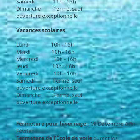
Samedi 11h - 17h
Dimanche Fermé, sauf
ouverture
exceptionnelle
Vacances scolaires
Lundi 10h - 16h
Mardi 10h - 16h
Mercredi 10h - 16h
Jeudi 10h - 16h
Vendredi 10h - 16h
Samedi Fermé, sauf
ouverture
exceptionnelle
Dimanche Fermé, sauf
ouverture
exceptionnelle
Fermeture pour hivernage
: Mi-Décembre à fin
Février
Fermeture de l’École de voile
durant les