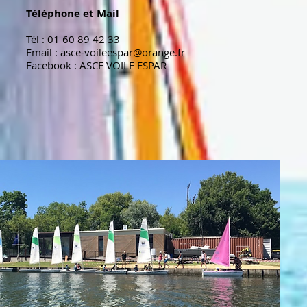
Téléphone et Mail
Tél : 01 60 89 42 33
Email :
asce-voileespar@orange.fr
Facebook : ASCE VOILE ESPAR