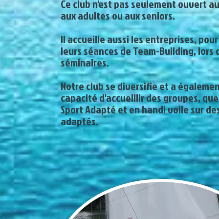
Ce club n'est pas seulement ouvert au
aux adultes ou aux seniors.
Il accueille aussi les entreprises, pou
leurs séances de Team-Building, lors 
séminaires.
Notre club se diversifie et a égalemen
capacité d'accueillir des groupes, que
Sport Adapté et en handi voile sur des
adaptés.