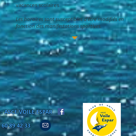
vacances scolaires
Les horaires sont susceptibles d'être modifiés en
fonction des manifestations sportives.
 : ASCE VOILE ESPAR
 60 89 42 33